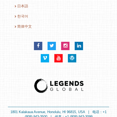
日本語
한국어
简体中文
Facebook
Twitter
Instagram
LinkedIn
Vimeo
YouTube
Blog
1801 Kalakaua Avenue, Honolulu, HI 96815, USA | 电话：+1
(808) 943-3500 | 传真：+1 (808) 943-3099