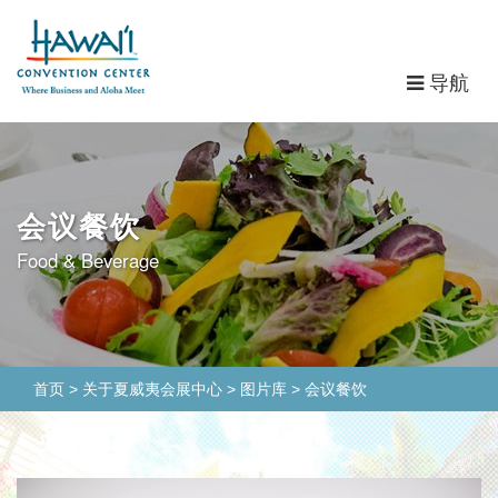
导
导航
航
会议餐饮
Food & Beverage
首页
>
关于夏威夷会展中心
>
图片库
>
会议餐饮
前
次